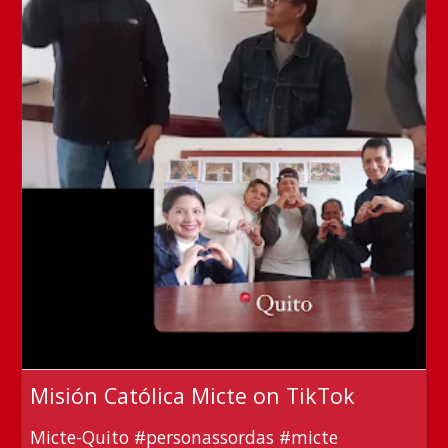
Misión Católica Micte on TikTok
Micte-Quito #personassordas #micte