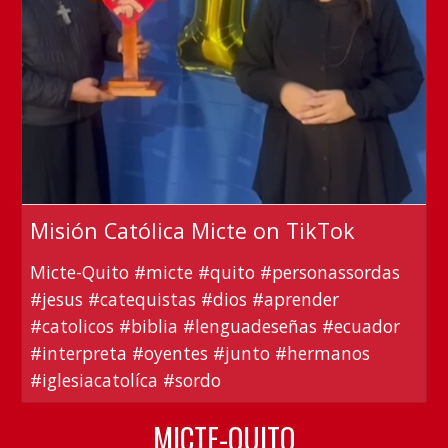
Misión Católica Micte on TikTok
Micte-Quito #micte #quito #personassordas
#jesus #catequistas #dios #aprender
#catolicos #biblia #lenguadeseñas #ecuador
#interpreta #oyentes #junto #hermanos
#iglesiacatolíca #sordo
MICTE-QUITO